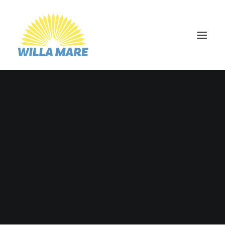
STRONA GŁÓWNA
O NAS
APARTAMENTY
POKOJE
GALERIA
KONTAKT