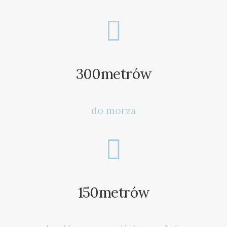
REZERWACJA: 606 109 108
300
metrów
do morza
150
metrów