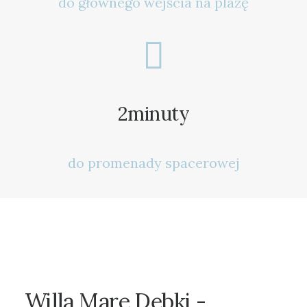
do głównego wejścia na plażę
2
minuty
do promenady spacerowej
Willa
Mare
Dębki
-