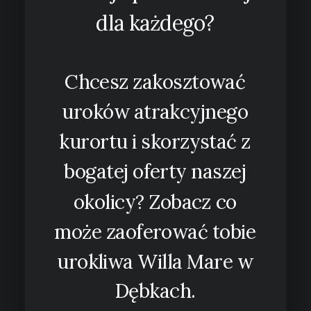
dla
każdego?
Chcesz
zakosztować
uroków
atrakcyjnego
kurortu
i
skorzystać
z
bogatej
oferty
naszej
okolicy?
Zobacz
co
może
zaoferować
tobie
urokliwa
Willa
Mare
w
Dębkach.